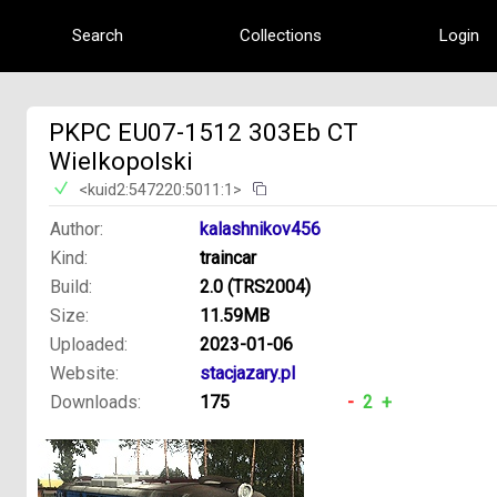
Search
Collections
Login
PKPC EU07-1512 303Eb CT
Wielkopolski
<kuid2:547220:5011:1>
Author:
kalashnikov456
Kind:
traincar
Build:
2.0 (TRS2004)
Size:
11.59MB
Uploaded:
2023-01-06
Website:
stacjazary.pl
Downloads:
175
-
2
+