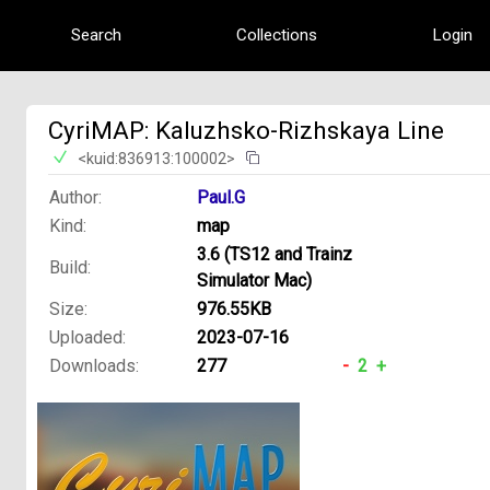
Search
Collections
Login
CyriMAP: Kaluzhsko-Rizhskaya Line
<kuid:836913:100002>
Author:
Paul.G
Kind:
map
3.6 (TS12 and Trainz
Build:
Simulator Mac)
Size:
976.55KB
Uploaded:
2023-07-16
Downloads:
277
-
2
+